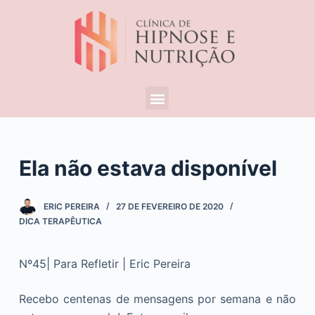
P
u
l
a
r
p
a
r
a
Ela não estava disponível
o
c
ERIC PEREIRA
27 DE FEVEREIRO DE 2020
o
DICA TERAPÊUTICA
n
t
Nº45| Para Refletir | Eric Pereira
e
ú
Recebo centenas de mensagens por semana e não
d